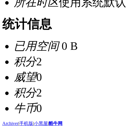
所在时区
使用系统默认
统计信息
已用空间
0 B
积分
2
威望
0
积分
2
牛币
0
Archiver
|
手机版
|
小黑屋
|
酷牛网