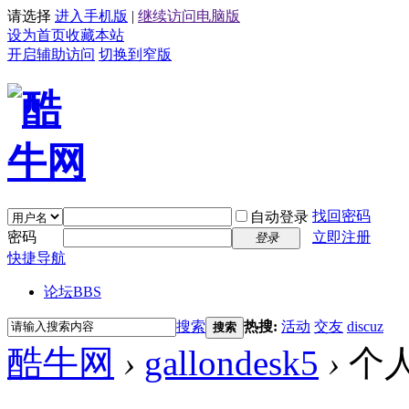
请选择
进入手机版
|
继续访问电脑版
设为首页
收藏本站
开启辅助访问
切换到窄版
找回密码
自动登录
密码
立即注册
登录
快捷导航
论坛
BBS
搜索
热搜:
活动
交友
discuz
搜索
酷牛网
›
gallondesk5
›
个