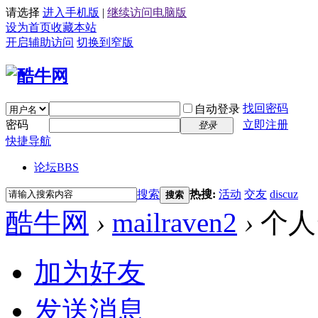
请选择
进入手机版
|
继续访问电脑版
设为首页
收藏本站
开启辅助访问
切换到窄版
找回密码
自动登录
密码
立即注册
登录
快捷导航
论坛
BBS
搜索
热搜:
活动
交友
discuz
搜索
酷牛网
›
mailraven2
›
个人
加为好友
发送消息