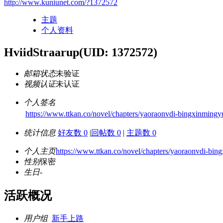
http://www.kuniunet.com/?1372572
主题
个人资料
HviidStraarup
(UID: 1372572)
邮箱状态
未验证
视频认证
未认证
个人签名
https://www.ttkan.co/novel/chapters/yaoraonvdi-bingxinmingy
统计信息
好友数 0
|
回帖数 0
|
主题数 0
个人主页
https://www.ttkan.co/novel/chapters/yaoraonvdi-bin
性别
保密
生日
-
活跃概况
用户组
新手上路