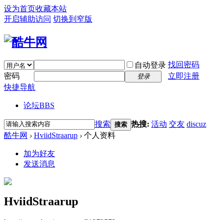
设为首页
收藏本站
开启辅助访问
切换到窄版
找回密码
自动登录
密码
立即注册
登录
快捷导航
论坛
BBS
搜索
热搜:
活动
交友
discuz
搜索
酷牛网
›
HviidStraarup
›
个人资料
加为好友
发送消息
HviidStraarup