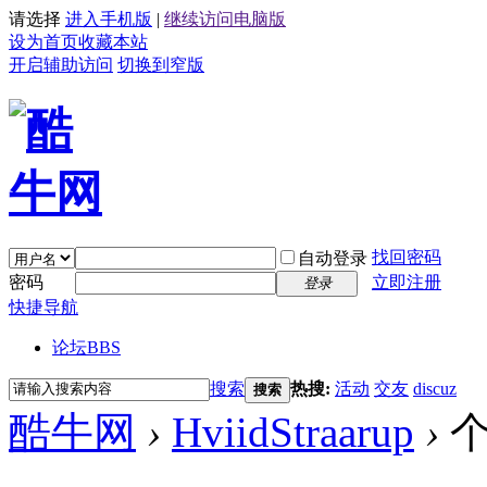
请选择
进入手机版
|
继续访问电脑版
设为首页
收藏本站
开启辅助访问
切换到窄版
找回密码
自动登录
密码
立即注册
登录
快捷导航
论坛
BBS
搜索
热搜:
活动
交友
discuz
搜索
酷牛网
›
HviidStraarup
›
个