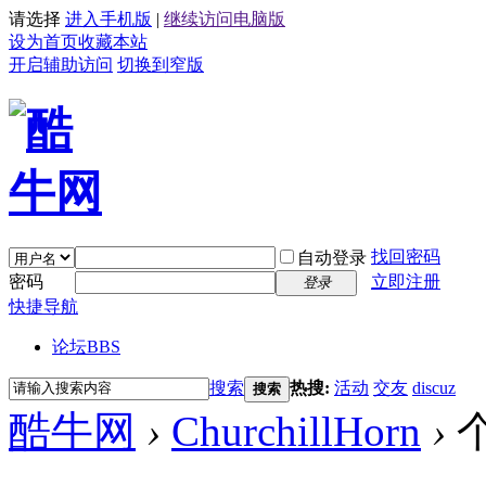
请选择
进入手机版
|
继续访问电脑版
设为首页
收藏本站
开启辅助访问
切换到窄版
找回密码
自动登录
密码
立即注册
登录
快捷导航
论坛
BBS
搜索
热搜:
活动
交友
discuz
搜索
酷牛网
›
ChurchillHorn
›