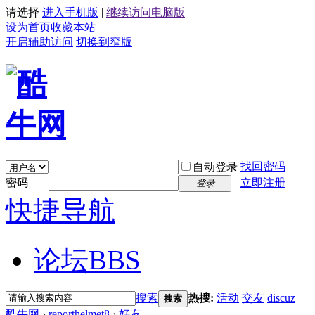
请选择
进入手机版
|
继续访问电脑版
设为首页
收藏本站
开启辅助访问
切换到窄版
找回密码
自动登录
密码
立即注册
登录
快捷导航
论坛
BBS
搜索
热搜:
活动
交友
discuz
搜索
酷牛网
›
reporthelmet8
›
好友