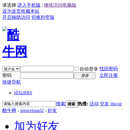
请选择
进入手机版
|
继续访问电脑版
设为首页
收藏本站
开启辅助访问
切换到窄版
找回密码
自动登录
密码
立即注册
登录
快捷导航
论坛
BBS
搜索
热搜:
活动
交友
discuz
搜索
酷牛网
›
spruceisrael2
›
好友
加为好友