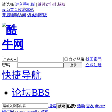
请选择
进入手机版
|
继续访问电脑版
设为首页
收藏本站
开启辅助访问
切换到窄版
找回密码
自动登录
密码
立即注册
登录
快捷导航
论坛
BBS
搜索
热搜:
活动
交友
discuz
搜索
酷牛网
›
cavegarage8
›
好友