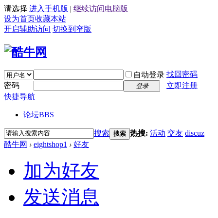
请选择
进入手机版
|
继续访问电脑版
设为首页
收藏本站
开启辅助访问
切换到窄版
找回密码
自动登录
密码
立即注册
登录
快捷导航
论坛
BBS
搜索
热搜:
活动
交友
discuz
搜索
酷牛网
›
eightshop1
›
好友
加为好友
发送消息