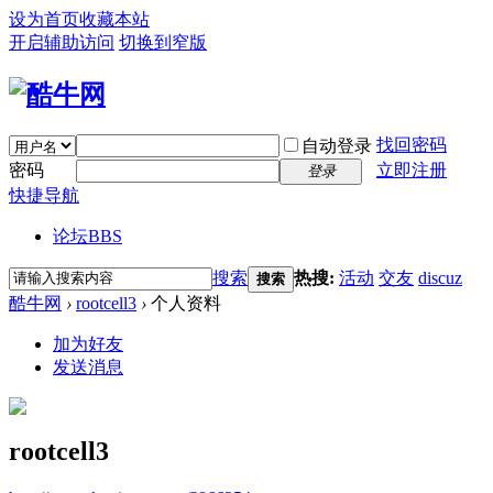
设为首页
收藏本站
开启辅助访问
切换到窄版
找回密码
自动登录
密码
立即注册
登录
快捷导航
论坛
BBS
搜索
热搜:
活动
交友
discuz
搜索
酷牛网
›
rootcell3
›
个人资料
加为好友
发送消息
rootcell3