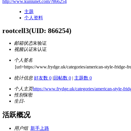
http://www.kuniunet.com/?866254
主题
个人资料
rootcell3
(UID: 866254)
邮箱状态
未验证
视频认证
未认证
个人签名
[url=https://www.frydge.uk/categories/american-style-fridge-f
统计信息
好友数 0
|
回帖数 0
|
主题数 0
个人主页
https://www.frydge.uk/categories/american-style-frid
性别
保密
生日
-
活跃概况
用户组
新手上路