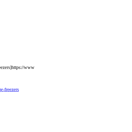
reezers]https://www
ge-freezers