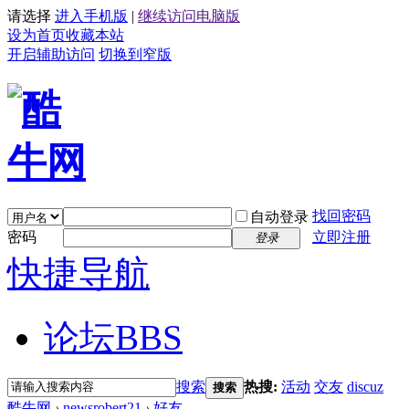
请选择
进入手机版
|
继续访问电脑版
设为首页
收藏本站
开启辅助访问
切换到窄版
找回密码
自动登录
密码
立即注册
登录
快捷导航
论坛
BBS
搜索
热搜:
活动
交友
discuz
搜索
酷牛网
›
newsrobert21
›
好友