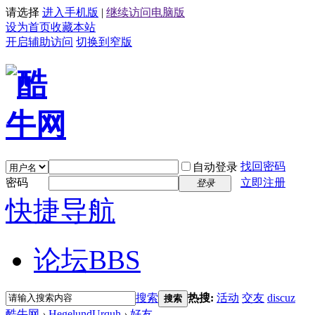
请选择
进入手机版
|
继续访问电脑版
设为首页
收藏本站
开启辅助访问
切换到窄版
找回密码
自动登录
密码
立即注册
登录
快捷导航
论坛
BBS
搜索
热搜:
活动
交友
discuz
搜索
酷牛网
›
HegelundUrquh
›
好友