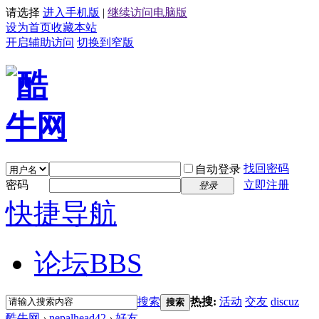
请选择
进入手机版
|
继续访问电脑版
设为首页
收藏本站
开启辅助访问
切换到窄版
找回密码
自动登录
密码
立即注册
登录
快捷导航
论坛
BBS
搜索
热搜:
活动
交友
discuz
搜索
酷牛网
›
nepalhead42
›
好友