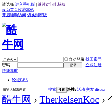
请选择
进入手机版
|
继续访问电脑版
设为首页
收藏本站
开启辅助访问
切换到窄版
找回密码
自动登录
密码
立即注册
登录
快捷导航
论坛
BBS
搜索
热搜:
活动
交友
discuz
搜索
酷牛网
›
TherkelsenKoc
›