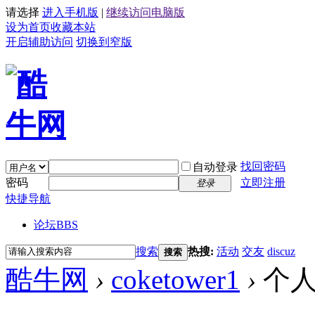
请选择
进入手机版
|
继续访问电脑版
设为首页
收藏本站
开启辅助访问
切换到窄版
找回密码
自动登录
密码
立即注册
登录
快捷导航
论坛
BBS
搜索
热搜:
活动
交友
discuz
搜索
酷牛网
›
coketower1
›
个人