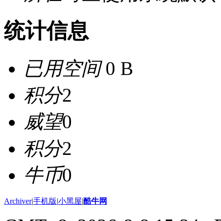
统计信息
已用空间
0 B
积分
2
威望
0
积分
2
牛币
0
Archiver
|
手机版
|
小黑屋
|
酷牛网