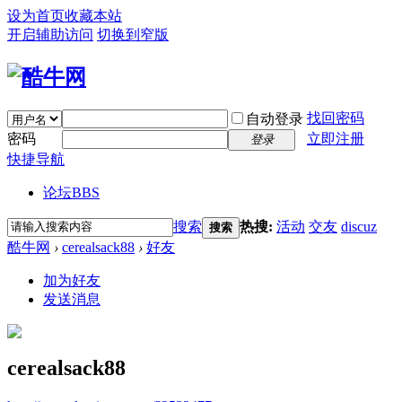
设为首页
收藏本站
开启辅助访问
切换到窄版
找回密码
自动登录
密码
立即注册
登录
快捷导航
论坛
BBS
搜索
热搜:
活动
交友
discuz
搜索
酷牛网
›
cerealsack88
›
好友
加为好友
发送消息
cerealsack88