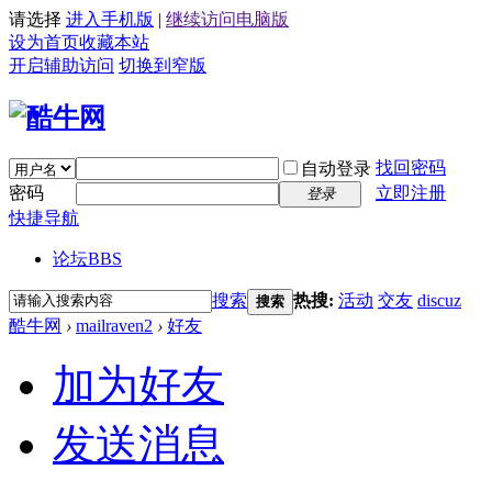
请选择
进入手机版
|
继续访问电脑版
设为首页
收藏本站
开启辅助访问
切换到窄版
找回密码
自动登录
密码
立即注册
登录
快捷导航
论坛
BBS
搜索
热搜:
活动
交友
discuz
搜索
酷牛网
›
mailraven2
›
好友
加为好友
发送消息