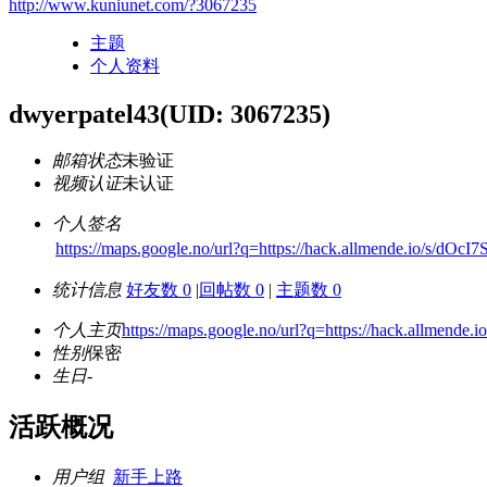
http://www.kuniunet.com/?3067235
主题
个人资料
dwyerpatel43
(UID: 3067235)
邮箱状态
未验证
视频认证
未认证
个人签名
https://maps.google.no/url?q=https://hack.allmende.io/s/dOcI7S
统计信息
好友数 0
|
回帖数 0
|
主题数 0
个人主页
https://maps.google.no/url?q=https://hack.allmende.io
性别
保密
生日
-
活跃概况
用户组
新手上路