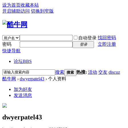
设为首页
收藏本站
开启辅助访问
切换到窄版
找回密码
自动登录
密码
立即注册
登录
快捷导航
论坛
BBS
搜索
热搜:
活动
交友
discuz
搜索
酷牛网
›
dwyerpatel43
›
个人资料
加为好友
发送消息
dwyerpatel43