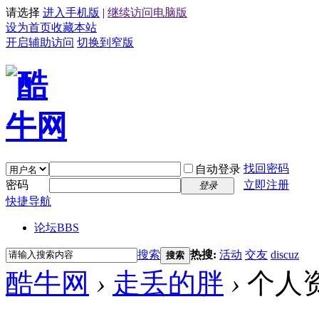
请选择
进入手机版
|
继续访问电脑版
设为首页
收藏本站
开启辅助访问
切换到窄版
找回密码
自动登录
密码
立即注册
登录
快捷导航
论坛
BBS
搜索
热搜:
活动
交友
discuz
搜索
酷牛网
›
走丢的胖
›
个人