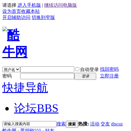
请选择
进入手机版
|
继续访问电脑版
设为首页
收藏本站
开启辅助访问
切换到窄版
找回密码
自动登录
密码
立即注册
登录
快捷导航
论坛
BBS
搜索
热搜:
活动
交友
discuz
搜索
酷牛网
›
黑胡椒555
›
好友