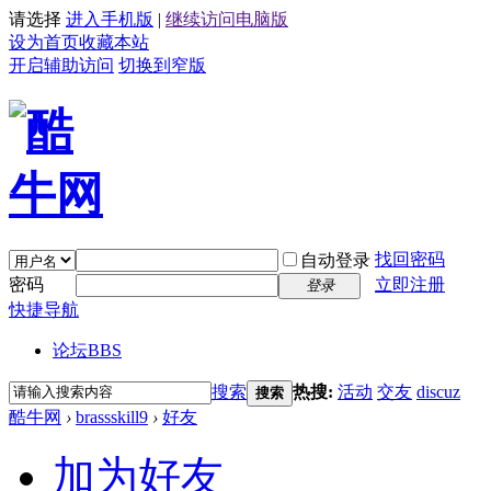
请选择
进入手机版
|
继续访问电脑版
设为首页
收藏本站
开启辅助访问
切换到窄版
找回密码
自动登录
密码
立即注册
登录
快捷导航
论坛
BBS
搜索
热搜:
活动
交友
discuz
搜索
酷牛网
›
brassskill9
›
好友
加为好友