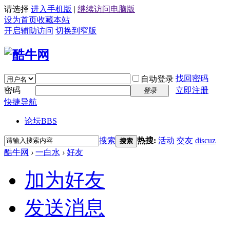
请选择
进入手机版
|
继续访问电脑版
设为首页
收藏本站
开启辅助访问
切换到窄版
找回密码
自动登录
密码
立即注册
登录
快捷导航
论坛
BBS
搜索
热搜:
活动
交友
discuz
搜索
酷牛网
›
一白水
›
好友
加为好友
发送消息