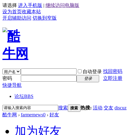
请选择
进入手机版
|
继续访问电脑版
设为首页
收藏本站
开启辅助访问
切换到窄版
找回密码
自动登录
密码
立即注册
登录
快捷导航
论坛
BBS
搜索
热搜:
活动
交友
discuz
搜索
酷牛网
›
farmernews0
›
好友
加为好友