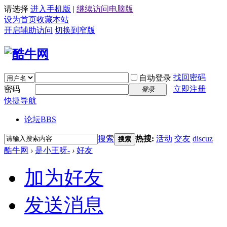
请选择
进入手机版
|
继续访问电脑版
设为首页
收藏本站
开启辅助访问
切换到窄版
找回密码
自动登录
密码
立即注册
登录
快捷导航
论坛
BBS
搜索
热搜:
活动
交友
discuz
搜索
酷牛网
›
是小王呀-
›
好友
加为好友
发送消息