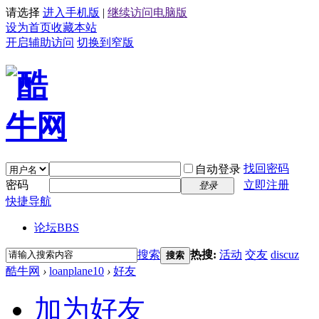
请选择
进入手机版
|
继续访问电脑版
设为首页
收藏本站
开启辅助访问
切换到窄版
找回密码
自动登录
密码
立即注册
登录
快捷导航
论坛
BBS
搜索
热搜:
活动
交友
discuz
搜索
酷牛网
›
loanplane10
›
好友
加为好友