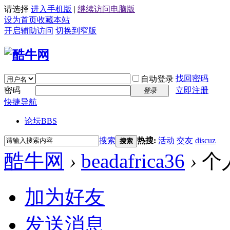
请选择
进入手机版
|
继续访问电脑版
设为首页
收藏本站
开启辅助访问
切换到窄版
找回密码
自动登录
密码
立即注册
登录
快捷导航
论坛
BBS
搜索
热搜:
活动
交友
discuz
搜索
酷牛网
›
beadafrica36
›
个
加为好友
发送消息