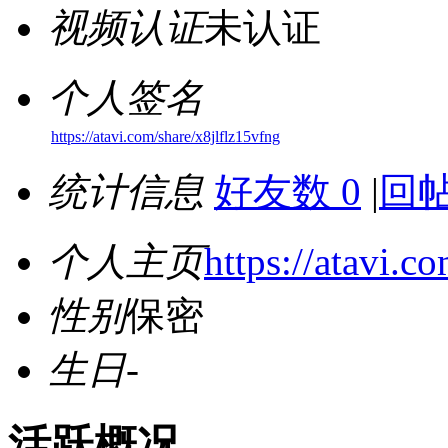
视频认证
未认证
个人签名
https://atavi.com/share/x8jlflz15vfng
统计信息
好友数 0
|
回帖
个人主页
https://atavi.c
性别
保密
生日
-
活跃概况