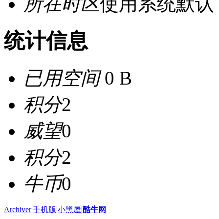
所在时区
使用系统默认
统计信息
已用空间
0 B
积分
2
威望
0
积分
2
牛币
0
Archiver
|
手机版
|
小黑屋
|
酷牛网