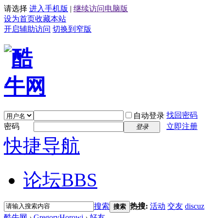
请选择
进入手机版
|
继续访问电脑版
设为首页
收藏本站
开启辅助访问
切换到窄版
找回密码
自动登录
密码
立即注册
登录
快捷导航
论坛
BBS
搜索
热搜:
活动
交友
discuz
搜索
酷牛网
›
GregoryHorowi
›
好友