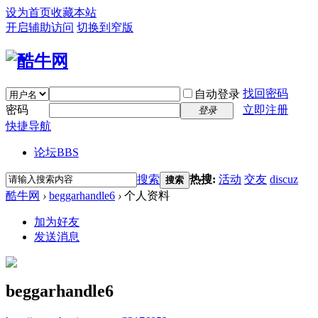
设为首页
收藏本站
开启辅助访问
切换到窄版
找回密码
自动登录
密码
立即注册
登录
快捷导航
论坛
BBS
搜索
热搜:
活动
交友
discuz
搜索
酷牛网
›
beggarhandle6
›
个人资料
加为好友
发送消息
beggarhandle6