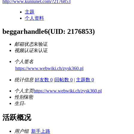
http://www.kuniunet.com/?2176853
主题
个人资料
beggarhandle6
(UID: 2176853)
邮箱状态
未验证
视频认证
未认证
个人签名
https://www.webwiki.ch/zysk360.pl
统计信息
好友数 0
|
回帖数 0
|
主题数 0
个人主页
https://www.webwiki.ch/zysk360.pl
性别
保密
生日
-
活跃概况
用户组
新手上路