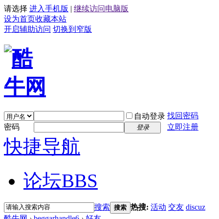
请选择
进入手机版
|
继续访问电脑版
设为首页
收藏本站
开启辅助访问
切换到窄版
找回密码
自动登录
密码
立即注册
登录
快捷导航
论坛
BBS
搜索
热搜:
活动
交友
discuz
搜索
酷牛网
›
beggarhandle6
›
好友