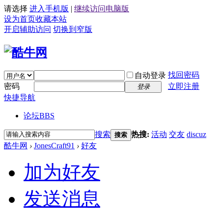
请选择
进入手机版
|
继续访问电脑版
设为首页
收藏本站
开启辅助访问
切换到窄版
找回密码
自动登录
密码
立即注册
登录
快捷导航
论坛
BBS
搜索
热搜:
活动
交友
discuz
搜索
酷牛网
›
JonesCraft91
›
好友
加为好友
发送消息