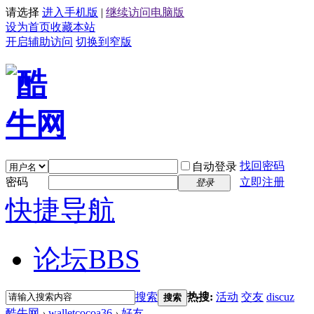
请选择
进入手机版
|
继续访问电脑版
设为首页
收藏本站
开启辅助访问
切换到窄版
找回密码
自动登录
密码
立即注册
登录
快捷导航
论坛
BBS
搜索
热搜:
活动
交友
discuz
搜索
酷牛网
›
walletcocoa36
›
好友