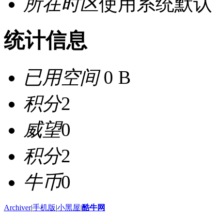
所在时区
使用系统默认
统计信息
已用空间
0 B
积分
2
威望
0
积分
2
牛币
0
Archiver
|
手机版
|
小黑屋
|
酷牛网