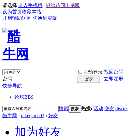
请选择
进入手机版
|
继续访问电脑版
设为首页
收藏本站
开启辅助访问
切换到窄版
找回密码
自动登录
密码
立即注册
登录
快捷导航
论坛
BBS
搜索
热搜:
活动
交友
discuz
搜索
酷牛网
›
pikegame03
›
好友
加为好友