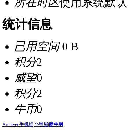
所在时区
使用系统默认
统计信息
已用空间
0 B
积分
2
威望
0
积分
2
牛币
0
Archiver
|
手机版
|
小黑屋
|
酷牛网