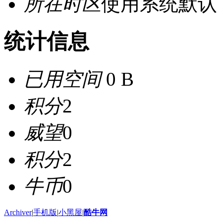
所在时区
使用系统默认
统计信息
已用空间
0 B
积分
2
威望
0
积分
2
牛币
0
Archiver
|
手机版
|
小黑屋
|
酷牛网