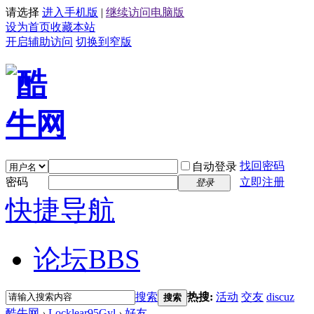
请选择
进入手机版
|
继续访问电脑版
设为首页
收藏本站
开启辅助访问
切换到窄版
找回密码
自动登录
密码
立即注册
登录
快捷导航
论坛
BBS
搜索
热搜:
活动
交友
discuz
搜索
酷牛网
›
Locklear95Gyl
›
好友