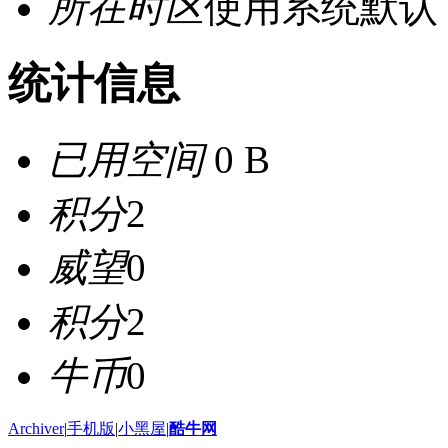
所在时区
使用系统默认
统计信息
已用空间
0 B
积分
2
威望
0
积分
2
牛币
0
Archiver
|
手机版
|
小黑屋
|
酷牛网