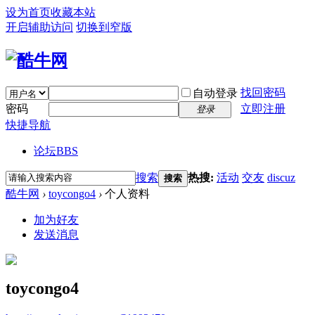
设为首页
收藏本站
开启辅助访问
切换到窄版
找回密码
自动登录
密码
立即注册
登录
快捷导航
论坛
BBS
搜索
热搜:
活动
交友
discuz
搜索
酷牛网
›
toycongo4
›
个人资料
加为好友
发送消息
toycongo4