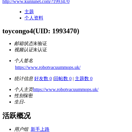
http://www.kuniunet.com/?1993470
主题
个人资料
toycongo4
(UID: 1993470)
邮箱状态
未验证
视频认证
未认证
个人签名
https://www.robotvacuummops.uk/
统计信息
好友数 0
|
回帖数 0
|
主题数 0
个人主页
https://www.robotvacuummops.uk/
性别
保密
生日
-
活跃概况
用户组
新手上路