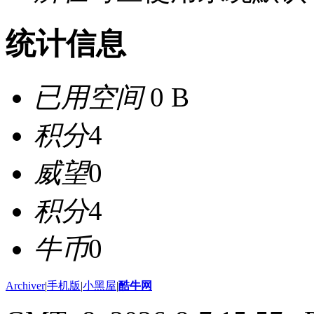
统计信息
已用空间
0 B
积分
4
威望
0
积分
4
牛币
0
Archiver
|
手机版
|
小黑屋
|
酷牛网