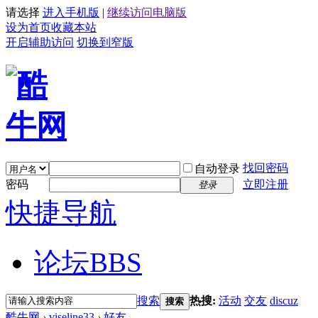
请选择
进入手机版
|
继续访问电脑版
设为首页
收藏本站
开启辅助访问
切换到窄版
找回密码
自动登录
密码
立即注册
登录
快捷导航
论坛
BBS
搜索
热搜:
活动
交友
discuz
搜索
酷牛网
›
viseline33
›
好友