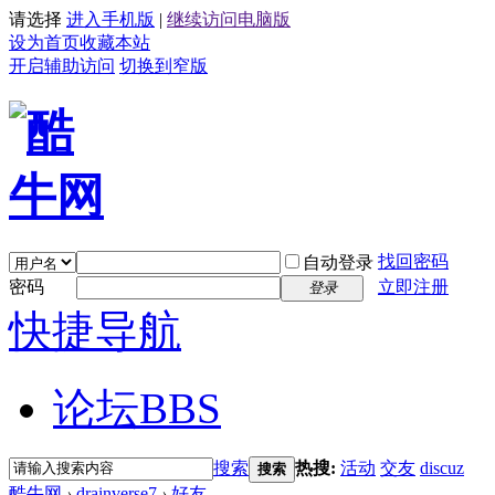
请选择
进入手机版
|
继续访问电脑版
设为首页
收藏本站
开启辅助访问
切换到窄版
找回密码
自动登录
密码
立即注册
登录
快捷导航
论坛
BBS
搜索
热搜:
活动
交友
discuz
搜索
酷牛网
›
drainverse7
›
好友