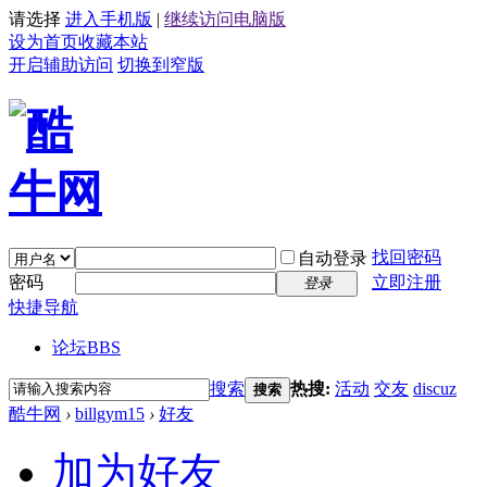
请选择
进入手机版
|
继续访问电脑版
设为首页
收藏本站
开启辅助访问
切换到窄版
找回密码
自动登录
密码
立即注册
登录
快捷导航
论坛
BBS
搜索
热搜:
活动
交友
discuz
搜索
酷牛网
›
billgym15
›
好友
加为好友