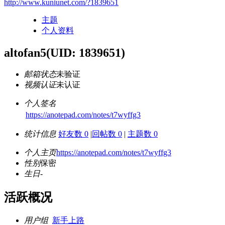
http://www.kuniunet.com/?1839651
主题
个人资料
altofan5
(UID: 1839651)
邮箱状态
未验证
视频认证
未认证
个人签名
https://anotepad.com/notes/t7wyffg3
统计信息
好友数 0
|
回帖数 0
|
主题数 0
个人主页
https://anotepad.com/notes/t7wyffg3
性别
保密
生日
-
活跃概况
用户组
新手上路