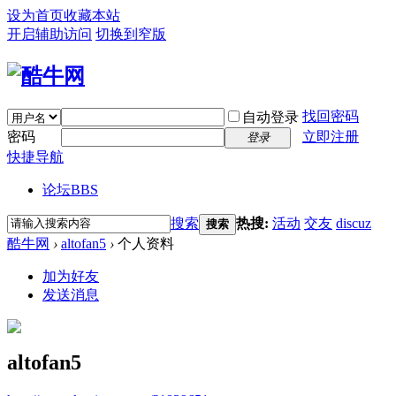
设为首页
收藏本站
开启辅助访问
切换到窄版
找回密码
自动登录
密码
立即注册
登录
快捷导航
论坛
BBS
搜索
热搜:
活动
交友
discuz
搜索
酷牛网
›
altofan5
›
个人资料
加为好友
发送消息
altofan5