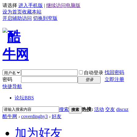
请选择
进入手机版
|
继续访问电脑版
设为首页
收藏本站
开启辅助访问
切换到窄版
找回密码
自动登录
密码
立即注册
登录
快捷导航
论坛
BBS
搜索
热搜:
活动
交友
discuz
搜索
酷牛网
›
coverdinghy3
›
好友
加为好友