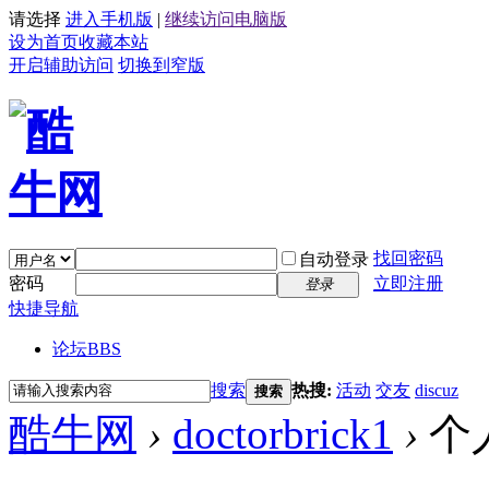
请选择
进入手机版
|
继续访问电脑版
设为首页
收藏本站
开启辅助访问
切换到窄版
找回密码
自动登录
密码
立即注册
登录
快捷导航
论坛
BBS
搜索
热搜:
活动
交友
discuz
搜索
酷牛网
›
doctorbrick1
›
个