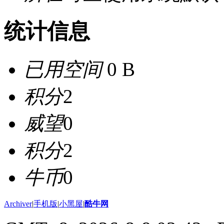
统计信息
已用空间
0 B
积分
2
威望
0
积分
2
牛币
0
Archiver
|
手机版
|
小黑屋
|
酷牛网