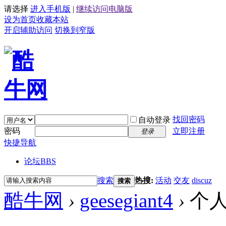
请选择
进入手机版
|
继续访问电脑版
设为首页
收藏本站
开启辅助访问
切换到窄版
找回密码
自动登录
密码
立即注册
登录
快捷导航
论坛
BBS
搜索
热搜:
活动
交友
discuz
搜索
酷牛网
›
geesegiant4
›
个