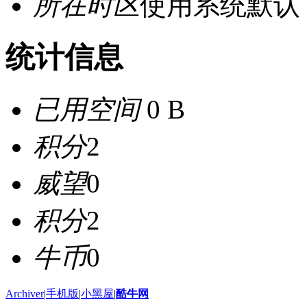
所在时区
使用系统默认
统计信息
已用空间
0 B
积分
2
威望
0
积分
2
牛币
0
Archiver
|
手机版
|
小黑屋
|
酷牛网