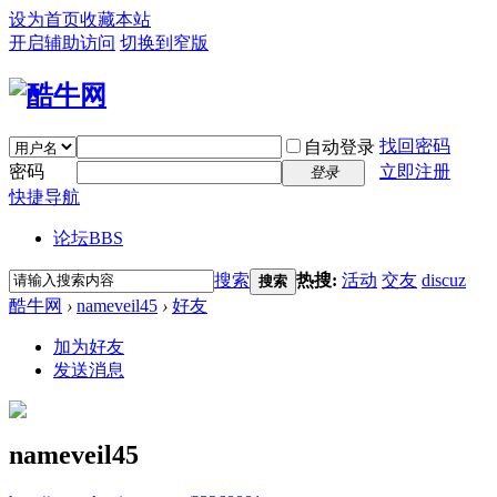
设为首页
收藏本站
开启辅助访问
切换到窄版
找回密码
自动登录
密码
立即注册
登录
快捷导航
论坛
BBS
搜索
热搜:
活动
交友
discuz
搜索
酷牛网
›
nameveil45
›
好友
加为好友
发送消息
nameveil45